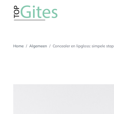
Skip
to
content
De blogsite met de leukste lifestyle blogs
topgites.nl
Home
/
Algemeen
/
Concealer en lipgloss: simpele stap