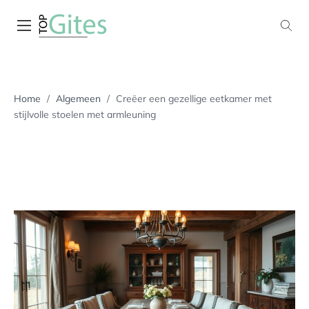
Skip
to
content
De blogsite met de leukste lifestyle blogs
topgites.nl
Home
/
Algemeen
/
Creëer een gezellige eetkamer met
stijlvolle stoelen met armleuning