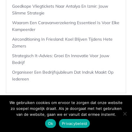
Goedkope Vliegtickets Naar Antalya En Izmir: Jouw
Slimme Strategie
Waarom Een Caravanverzekering Essentieel Is Voor Elke
Kampeerder
Airconditioning In Friesland: Koel Blijven Tijdens Hete
Zomers
Strategisch It-Advies: Groei En Innovatie Voor Jouw
Bedrijf
Organiseer Een Bedrijfsjubileum Dat Indruk Maakt Op
Iedereen
We gebruiken cookies om ervoor te zorgen dat onze website
zo soepel mogelijk draait. Als je doorgaat met het gebruiken
van de website, gaan we er vanuit dat ermee instemt.
Copyright © 2026 topgites.nl | Powered by
Unseen Blog Theme
Ok
Privacybeleid