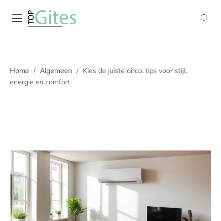
Skip
to
content
De blogsite met de leukste lifestyle blogs
topgites.nl
Home
/
Algemeen
/
Kies de juiste airco: tips voor stijl,
energie en comfort